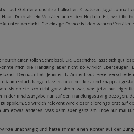
fgabe, auf Gefallene und ihre höllischen Kreaturen Jagd zu mache
e Haut. Doch als ein Verräter unter den Nephilim ist, wird ihr ih
erät unter Verdacht. Die einzige Chance ist den wahren Verräter 
durch einen tollen Schreibstil. Die Geschichte lässt sich gut les
 konnte mich die Handlung aber nicht so wirklich überzeugen. 
elband. Dennoch hat Jennifer L. Armentrout viele verschiede
n dann einfach hängen lassen oder nur kurz und knapp abgeklär
n. Als ob sie sich nicht ganz sicher war, was jetzt nun eigentli
h in der Inhaltsangabe nur auf den Handlungsstrang bezogen, d
u spoilern. So wirklich relevant wird dieser allerdings erst auf d
ich um etwas anderes, was dann aber ganz am Ende nur mal ku
Sie wirkte unabhängig und hatte immer einen Konter auf der Zung