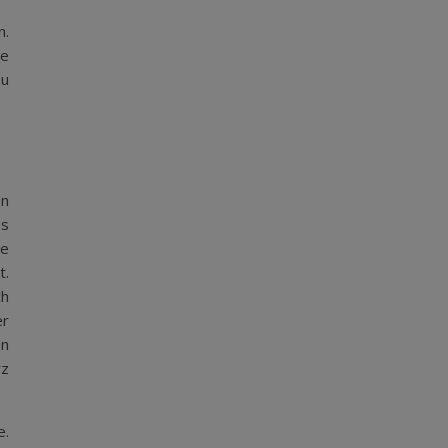
n.
re
zu
en
Es
ne
t.
ch
er
en
rz
e.