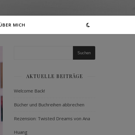
ÜBER MICH
Suchen
AKTUELLE BEITRÄGE
Welcome Back!
Bücher und Buchreihen abbrechen
Rezension: Twisted Dreams von Ana
Huang