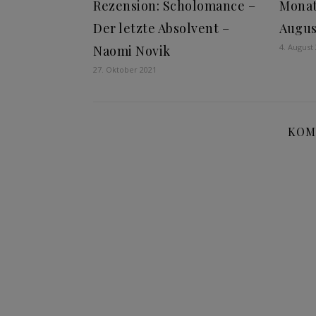
Rezension: Scholomance –
Monat
Der letzte Absolvent –
Augus
4. August
Naomi Novik
27. Oktober 2021
KOM