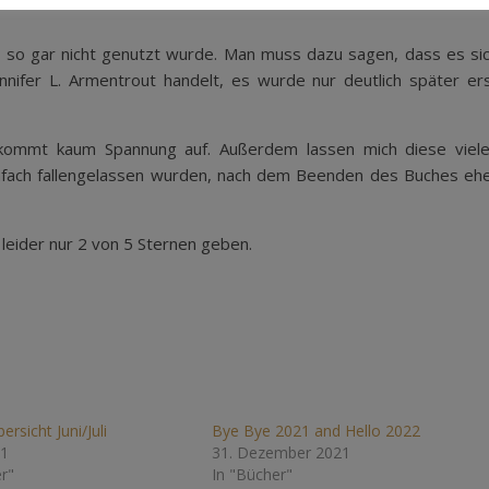
er so gar nicht genutzt wurde. Man muss dazu sagen, dass es si
nifer L. Armentrout handelt, es wurde nur deutlich später er
 kommt kaum Spannung auf. Außerdem lassen mich diese viel
fach fallengelassen wurden, nach dem Beenden des Buches eh
 leider nur 2 von 5 Sternen geben.
rsicht Juni/Juli
Bye Bye 2021 and Hello 2022
21
31. Dezember 2021
r"
In "Bücher"