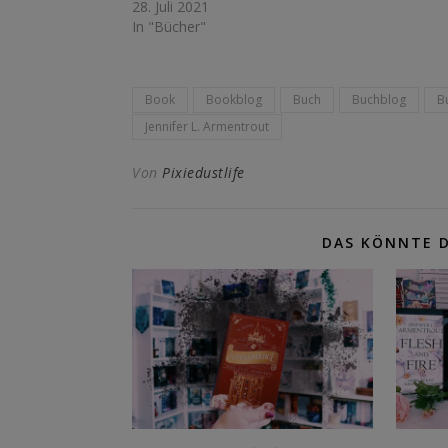
28. Juli 2021
In "Bücher"
Book
Bookblog
Buch
Buchblog
B
Jennifer L. Armentrout
Von
Pixiedustlife
DAS KÖNNTE D