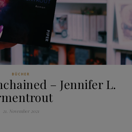
BÜCHER
chained – Jennifer L.
rmentrout
21. November 2021