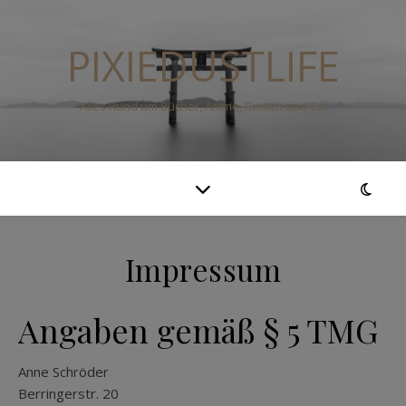
PIXIEDUSTLIFE
Alles Rund um Bücher, Anime, Reisen und Co.
Impressum
Angaben gemäß § 5 TMG
Anne Schröder
Berringerstr. 20