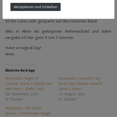
immer mal wieder von Wendungen überrascht wurde.
Aktzeptieren und Schließen
Der Cliffhanger am Ende lässt alle Möglichkeiten offen und
ich bin schon sehr gespannt auf den nächsten Band.
Alles in Allem ein gelungener Reihenauftakt und daher
vergebe ich hier gern 4 von 5 Sternen.
Have a magical Day!
Anne
Ähnliche Beiträge
Rezension: Night of
Rezension: Crescent City –
Crowns, Band 2: Kämpf um
Wenn das Dunkel erwacht –
dein Herz – Stella Tack
Sarah J. Maas
28. November 2021
15. August 2021
In "Bücher"
In "Bücher"
Rezension: The Witch
Queen – Entfesselte Magie