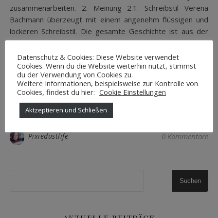
zusammenarbeiten. 2. Meinung 2.1. Schreibstil Verena
Bachmann überzeugt mit einem angenehm flüssigen und
lockeren Schreibstil. Die gesamte Geschichte ist aus der
Sicht von Enju geschrieben und die Einführung der
einzelnen Charaktere ist gut geglückt, sodass man sich in
Datenschutz & Cookies: Diese Website verwendet
Cookies. Wenn du die Website weiterhin nutzt, stimmst
der Welt mit vielen verschiedenen Wesen…
du der Verwendung von Cookies zu.
Weitere Informationen, beispielsweise zur Kontrolle von
Cookies, findest du hier:
Cookie Einstellungen
WEITERLESEN
Aktzeptieren und Schließen
Pixiedustlife
0 Kommentare
Suchen