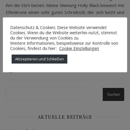
ihm die Stirn bieten. Meine Meinung Holly Black beweist mit
Elfenkrone einen sehr guten Schreibstil, der sich leicht und
flüssig lesen lässt. Ab der ersten Seite hat mich die Story
mitgerissen. Sie schafft…
Datenschutz & Cookies: Diese Website verwendet
Cookies. Wenn du die Website weiterhin nutzt, stimmst
du der Verwendung von Cookies zu.
Weitere Informationen, beispielsweise zur Kontrolle von
WEITERLESEN
Cookies, findest du hier:
Cookie Einstellungen
Aktzeptieren und Schließen
Pixiedustlife
0 Kommentare
Suchen
AKTUELLE BEITRÄGE