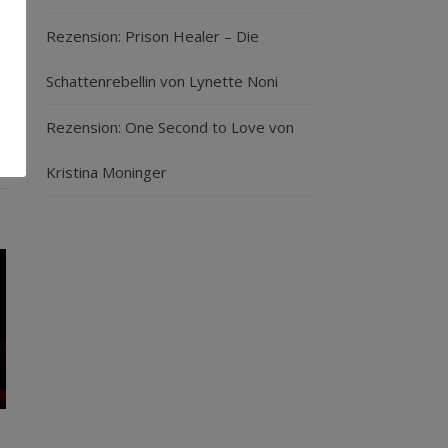
Rezension: Prison Healer – Die
Schattenrebellin von Lynette Noni
Rezension: One Second to Love von
re
Kristina Moninger