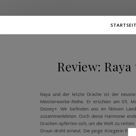
STARTSEI
Review: Raya 
Raya und der letzte Drache ist der neuste
Meisterwerke-Reihe. Er erschien am 05. M
Disney+. Wir befinden uns im fiktiven La
zusammenlebten. Doch diese Harmonie endete
Drachen opferten sich, um die Welt zu retten
Druun droht erneut. Die junge Kriegerin Raya 