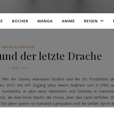
TE
BÜCHER
MANGA
ANIME
REISEN
UNCATEGORIZED
und der letzte Drache
7. März 2021
 Film der Disney Animation Studios und die 59. Produktion d
ärz 2021 mit VIP Zugang (also einem Aufpreis von 21,99€) a
nd Kumandra, in dem einst Menschen und Drachen in Harmon
, als eine böse Macht, die Druun, über das Land einfielen. D
. 500 Jahre später ist Kumandra gespalten und die Gefahr durch d
gibt nicht auf und begibt sich auf die Suche nach Sisu, dem letzt