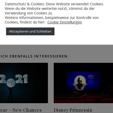
Datenschutz & Cookies: Diese Website verwendet Cookies.
Wenn du die Website weiterhin nutzt, stimmst du der
Verwendung von Cookies zu.
Weitere Informationen, beispielsweise zur Kontrolle von
WEITERLESEN
Cookies, findest du hier:
Cookie Einstellungen
Aktzeptieren und Schließen
0 Kommenta
ICH EBENFALLS INTERESSIEREN
ear – New Chances
Disney Prinzessin