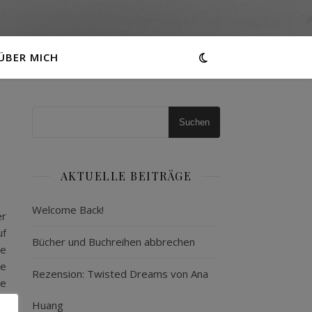
ÜBER MICH
Suchen
AKTUELLE BEITRÄGE
Welcome Back!
er
uf
Bücher und Buchreihen abbrechen
ie
ie
Rezension: Twisted Dreams von Ana
ie
en
Huang