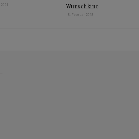
r 2021
Wunschkino
18. Februar 2018