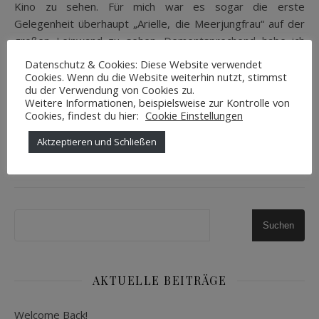
Kino zu sehen. Für mich war es sogar die erste
Gelegenheit überhaupt „Arielle, die Meerjungfrau“ auf der
großen Leinwand zu sehen. Dementsprechend habe ich
mich sehr…
Datenschutz & Cookies: Diese Website verwendet
Cookies. Wenn du die Website weiterhin nutzt, stimmst
du der Verwendung von Cookies zu.
Weitere Informationen, beispielsweise zur Kontrolle von
WEITERLESEN
Cookies, findest du hier:
Cookie Einstellungen
Aktzeptieren und Schließen
Pixiedustlife
1 Kommentar
Suchen
AKTUELLE BEITRÄGE
Welcome Back!