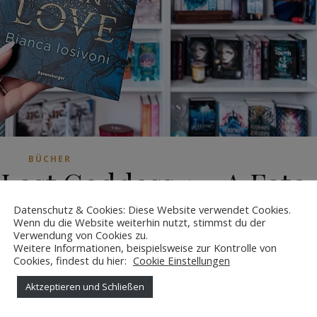
BÜCHER
Last Goddess 1 – A Fate
ve von Bianca Iosivoni
Datenschutz & Cookies: Diese Website verwendet Cookies.
Wenn du die Website weiterhin nutzt, stimmst du der
Verwendung von Cookies zu.
18. März 2022
Weitere Informationen, beispielsweise zur Kontrolle von
Cookies, findest du hier:
Cookie Einstellungen
ächtigen nordischen Gottheiten und haben die Aufgabe sich a
Aktzeptieren und Schließen
ie Seelen gefallener Heldenseelen und bringen sie nach Valhall
acht, um die Menschheit zu beschützen. Als zweitgeborene Tocht