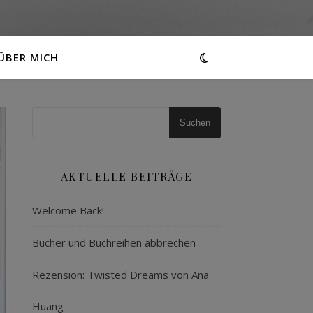
ÜBER MICH
Suchen
AKTUELLE BEITRÄGE
Welcome Back!
Bücher und Buchreihen abbrechen
Rezension: Twisted Dreams von Ana
Huang