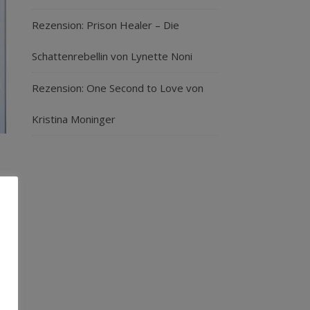
Rezension: Prison Healer – Die
Schattenrebellin von Lynette Noni
Rezension: One Second to Love von
Kristina Moninger
uf
a.
er