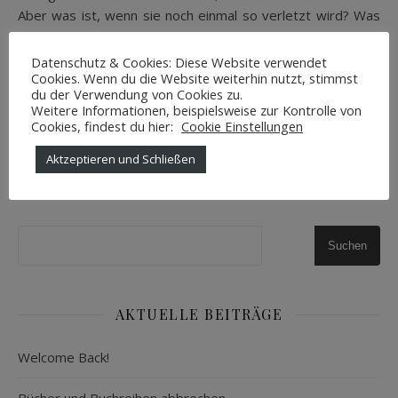
Aber was ist, wenn sie noch einmal so verletzt wird? Was
bleibt dann noch von ihr? Meine Meinung Bevor…
Datenschutz & Cookies: Diese Website verwendet
Cookies. Wenn du die Website weiterhin nutzt, stimmst
du der Verwendung von Cookies zu.
WEITERLESEN
Weitere Informationen, beispielsweise zur Kontrolle von
Cookies, findest du hier:
Cookie Einstellungen
Aktzeptieren und Schließen
Pixiedustlife
0 Kommentare
Suchen
AKTUELLE BEITRÄGE
Welcome Back!