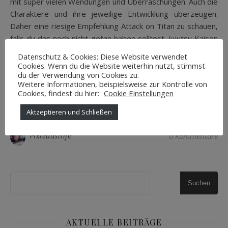
mit super vielen Wendungen und Überraschungen. Auch die
Charaktere und ihre jeweilige Entwicklung überzeugen.
Daher eine riesige Empfehlung Attack on Titan zu schauen,
falls du das noch nicht getan haben solltest. Jujutsu Kaisen
Action und Witz in einem guten Mix und das in optisch sehr
Datenschutz & Cookies: Diese Website verwendet
ansprechend. Jujutsu Kaisen überzeugt mit…
Cookies. Wenn du die Website weiterhin nutzt, stimmst
du der Verwendung von Cookies zu.
Weitere Informationen, beispielsweise zur Kontrolle von
Cookies, findest du hier:
Cookie Einstellungen
WEITERLESEN
Aktzeptieren und Schließen
Pixiedustlife
0 Kommentare
Suchen
AKTUELLE BEITRÄGE