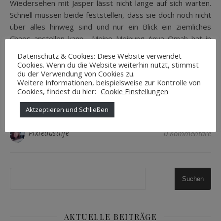
Wiedersehen mit Jasper lässt nicht lange auf sich warten.
Schnell müssen beide feststellen, dass sie doch noch nicht
über alles hinweg sind und nur ein Blick ein ziemliches
Chaos anstellen kann. Meine Meinung Anya Omah hat in
„Nebelschimmer“ wieder bewiesen, dass sie den Leser
Datenschutz & Cookies: Diese Website verwendet
abholen kann. Schnell war ich in der…
Cookies. Wenn du die Website weiterhin nutzt, stimmst
du der Verwendung von Cookies zu.
Weitere Informationen, beispielsweise zur Kontrolle von
Cookies, findest du hier:
Cookie Einstellungen
WEITERLESEN
Aktzeptieren und Schließen
Pixiedustlife
0 Kommentare
Suchen
AKTUELLE BEITRÄGE