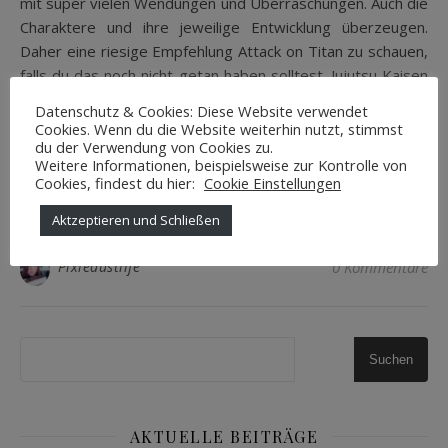
mit super vielen Wendungen und Überraschungen. Auch die
Charaktere und ihre jeweilige Entwicklung überzeugen.
Daher eine riesige Empfehlung Attack on Titan zu schauen,
falls du das noch nicht getan haben solltest. Jujutsu Kaisen
Action und Witz in einem guten Mix und das in optisch sehr
Datenschutz & Cookies: Diese Website verwendet
ansprechend. Jujutsu Kaisen überzeugt mit…
Cookies. Wenn du die Website weiterhin nutzt, stimmst
du der Verwendung von Cookies zu.
Weitere Informationen, beispielsweise zur Kontrolle von
Cookies, findest du hier:
Cookie Einstellungen
WEITERLESEN
Aktzeptieren und Schließen
Pixiedustlife
0 Kommentare
Suchen
AKTUELLE BEITRÄGE